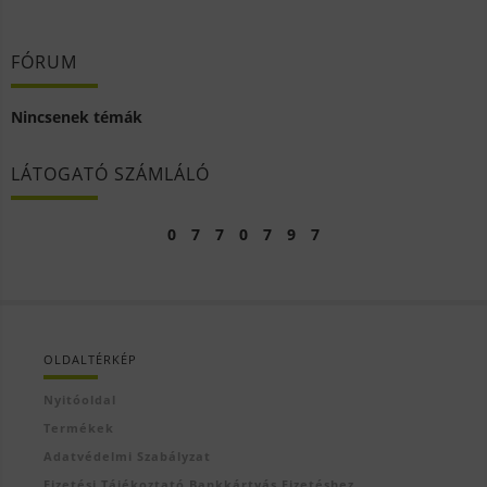
FÓRUM
Nincsenek témák
LÁTOGATÓ SZÁMLÁLÓ
0
7
7
0
7
9
7
OLDALTÉRKÉP
Nyitóoldal
Termékek
Adatvédelmi Szabályzat
Fizetési Tájékoztató Bankkártyás Fizetéshez