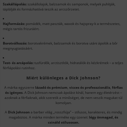
Szakállápolás:
szakállolajok, balzsamok és samponok, melyek puhítják,
táplálják és formázhatóvá teszik az arcszőrzetet.
Hajformázás:
pomádék, matt paszták, waxok és hajspray-k a természetes,
mégis tartós frizuráért.
Borotválkozás:
borotvakrémek, balzsamok és borotva utáni ápolók a bőr
megnyugtatásáért.
Test- és arcápolás:
tusfürdők, arctisztítók, hidratálók és kézkrémek – a teljes
férfiápolási rutinhoz.
Miért különleges a Dick Johnson?
A márka egyszerre
lázadó és prémium
,
vicces és professzionális
,
férfias
és igényes
. A Dick Johnson nemcsak ápolást kínál, hanem egy életérzést –
azoknak a férfiaknak, akik szeretik a minőséget, de nem veszik magukat túl
komolyan.
A
Dick Johnson
a barber világ „rosszfiúja” – stílusos, karakteres, és mindig
magabiztos. A márka minden terméke egy üzenet:
légy önmagad, és
csináld stílusosan.