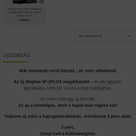
Dick Johnson Original Snake Oil
szakállolaj Whiskey és Vanília
illatban 50 ml
7 650
Ft
ÚJDONSÁG
Már mindenki erről beszél… és nem véletlenül.
Az új
Olaplex
Nº.3PLUS megérkezett –
és aki egyszer
kipróbálja, nem tér vissza a régi rutinjához.
Ez nem csak egy új termék.
Ez az a szintlépés, amit a hajad már régóta vár!
Teljesen új szint a hajregenerálásban, mindössze 3 perc alatt.
3 perc.
Ennyi kell a különbséghez.