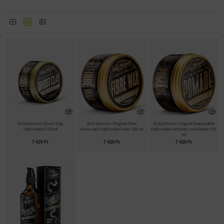
Dick Johnson Ghost Clay
Dick Johnson Original Fibre
Dick Johnson Original Inepuisable
hajformázó 100ml
Insouciant hajformázó wax 100 ml
hajformázó whiskey cola illattal 100
ml
7 420
Ft
7 420
Ft
7 420
Ft