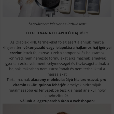
*Korlátozott készlet az induláskor!
ELEGED VAN A LELAPULÓ HAJBÓL?!
Az Olaplex FINE termékeket főleg azért ajánljuk, mert a
kifejezetten
vékonyszálú vagy lelapulásra hajlamos haj igényei
szerint
lettek fejlesztve. Ezek a samponok és
balzsamok
könnyed, nem nehezítő formulákat alkalmaznak, amelyek
gyorsan extra volument, selymesseget és tisztaságot adnak a
hajnak, miközben nem zsírosítanak és nem terhelik túl a
hajszálakat
Tartalmaznak
alacsony molekulasúlyú hialuronsavat, pro-
vitamin B5-öt, quinoa fehérjét
, amelyek hidratálják,
rugalmasabbá és fényesebbé teszik a hajat anélkül, hogy
elnehezítenék.
Nálunk a legszuperebb áron a webshopon!